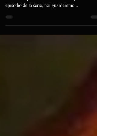
ore 17:15
3° Cineforum al The Wall - Taverna Fantasy ORE
17:15 Alla partenza del countdown per il secondo
episodio della serie, noi guarderemo...