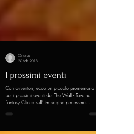
Ostessa
20 feb 2018
I prossimi eventi
Cari avventori, ecco un piccolo promemoria
per i prossimi eventi del The Wall - Taverna
Fantasy Clicca sull' immagine per essere...