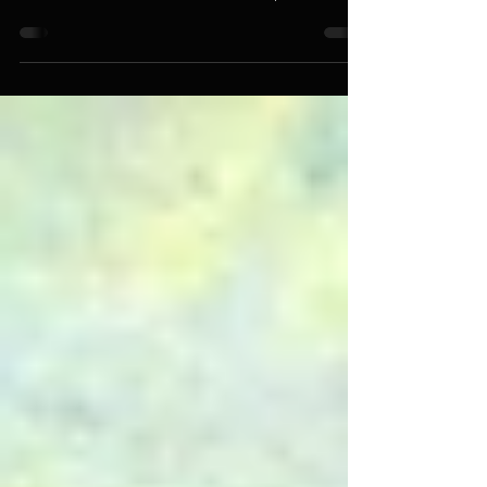
Il velo tra i mondi si assottiglia, i morti
camminano con i vivi, i nostri cari trapassati ci
sono vicini, molto vicini, è la notte più...