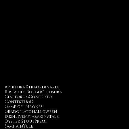
Apertura Straordinaria
Birra del Borgo
Chiusura
Cineforum
Concerto
Contest
D&D
Game of Thrones
Gradoplato
Halloween
Irish
Live
Myiazaki
Natale
Oyster Stout
Premi
Samhain
Yule