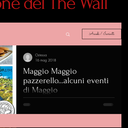
lone del The Wall
Accedi / Iscriviti
Ostessa
16 mag 2018
Maggio Maggio
pazzerello...alcuni eventi
di Maggio
Ed eccoci a qualche appuntamento per questo
pazzo, pazzo Maggio con noi del The Wall -
Taverna Fantasy!!! Cliccate sulle immagini per...