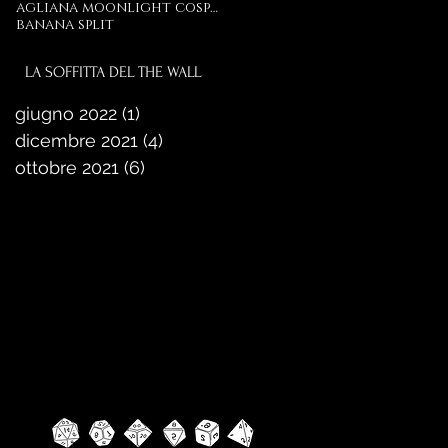
agliana moonlight cosplay
banana split
LA SOFFITTA DEL THE WALL
giugno 2022
(1)
1 post
dicembre 2021
(4)
4 post
ottobre 2021
(6)
6 post
GIOCA CON NOI
ORGANIZZIAMO SPESSO
SERATE BOARDAGAME E
GIOCO DI RUOLO APERTE A
TUTTI, ESPERTI E NEOFITI!
SE HAI UN GRUPPO PUOI
VENIRE A GIOCARE DA NOI
TUTTE LE VOLTE CHE VUOI
PRENOTAZIONE
CONSIGLIATA!