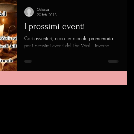
Ostessa
20 feb 2018
I prossimi eventi
Cari avventori, ecco un piccolo promemoria
per i prossimi eventi del The Wall - Taverna
Fantasy Clicca sull' immagine per essere...