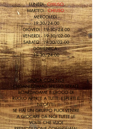
LU
NEDì -
CHIUSO
MARTEDì -
CHIUSO
MERCOLEDì -
19:30/24:00
GIOVEDì - 19:30/24:00
VENERDì - 19:30/02:00
SABATO - 19:30/02:00
DOMENICA -
19:30/24:00
GIOCA CON NOI
ORGANIZZIAMO SPESSO SERATE
BOARDAGAME E GIOCO DI
RUOLO APERTE A TUTTI, ESPERTI E
NEOFITI!
SE HAI UN GRUPPO PUOI VENIRE
A GIOCARE DA NOI TUTTE LE
VOLTE CHE VUOI
PRENOTAZIONE CONSIGLIATA!