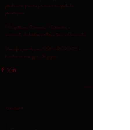
per chi vorrà fermarsi per cena è consigliata la 
prenotazione.
Vi aspettiamo Domenica 3 Dicembre, e 
ovviamente, chi desidera verstirsi a tema è il benvenuto.
Per info e prenotazioni 338/4202903 o 
lasciateci un messaggio sulla pagina!
Commenti