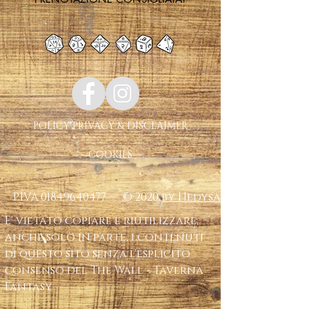
POLICY PRIVACY & DISCLAIMER
COOKIES
P.IVA
01849640477
© 2020
by Hedysa
E' vietato copiare e riutilizzare,
anche solo in parte, i contenuti
di questo sito senza l'esplicito
consenso del The Wall - Taverna
Fantasy