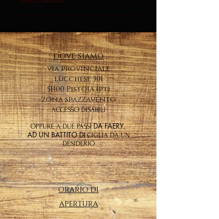
Scrivi un commento...
dove siamo
via provinciale
lucchese 301
51100 Pistoia (pt)
zona spazzavento
ACCESSO DISABILI
I DA FAERY,
OPPURE A DUE PASS
AD UN BATTITO DI
CIGLIA DA UN
DESIDERIO
ORARIO DI
APERTURA