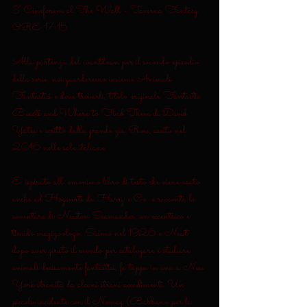
3° Cineforum al The Wall - Taverna Fantasy 
ORE 17:15
Alla partenza del countdown per il secondo episodio 
della serie, noi guarderemo insieme Animali 
Fantastici e dove trovarli, titolo originale Fantastic 
Beasts and Where to Find Them di David 
Yates e scritto dalla grande zia Row, uscito nel 
2016 nelle sale italiane.
E' ispirato all' omonimo libro di testo che viene usato 
anche ad Hogwarts da Harry e Co. e racconta le 
avventure di Newton Scamander, un eccentrico e 
timido magizoologo. Siamo nel 1926 e Newt 
dopo aver girato il mondo per catalogare e studiare 
animali decisamente fantastici, fa tappa in una a New 
York stranita da alcuni strani accadimenti. Un 
piccolo incidente con il Nomag (Babbano per la 