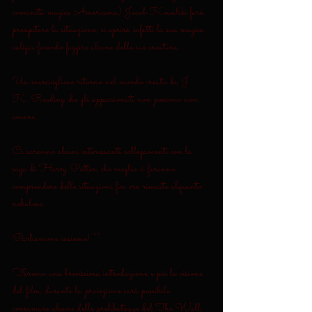
comunità magica Americana) Jacob Kowalski farà 
precipitare la situazione, si aprirà infatti la sua magica 
valigia facendo fuggire alcune delle sue creature...
Un meraviglioso ritorno nel mondo creato da J. 
K. Rowling che gli appassionati non possono non 
amare.
Ci saranno alcuni interessanti collegamenti con la 
saga di Harry Potter, che meglio ci faranno 
comprendere delle situazioni fin ora rimaste alquanto 
nebulose.
Parliamone insieme! ^^
Faremo una brevissima introduzione e poi la visione 
del film, durante la proiezione sarà possibile 
consumare alcune delle prelibatezze del The Wall, 