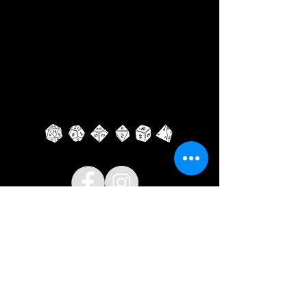
GIOCA CON NOI
ORGANIZZIAMO SPESSO SERATE
BOARDAGAME E GIOCO DI
RUOLO APERTE A TUTTI, ESPERTI E
NEOFITI!
SE HAI UN GRUPPO PUOI VENIRE
A GIOCARE DA NOI TUTTE LE
VOLTE CHE VUOI
PRENOTAZIONE CONSIGLIATA!
POLICY PRIVACY & DISCLAIMER
COOKIES