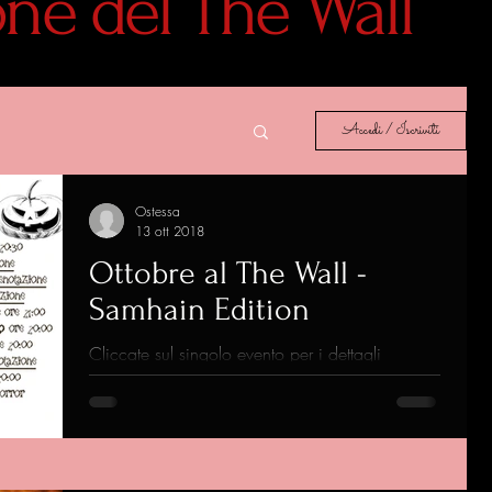
lone del The Wall
Accedi / Iscriviti
Ostessa
13 ott 2018
Ottobre al The Wall -
Samhain Edition
Cliccate sul singolo evento per i dettagli