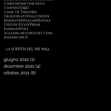
Cineforum
Concerto
Contest
D&D
Game of Thrones
Gradoplato
Halloween
Irish
Live
Myiazaki
Natale
Oyster Stout
Premi
Samhain
Yule
agliana moonlight cosplay
banana split
LA SOFFITTA DEL THE WALL
giugno 2022
(1)
1 post
dicembre 2021
(4)
4 post
ottobre 2021
(6)
6 post
GIOCA CON NOI
ORGANIZZIAMO SPESSO
SERATE BOARDAGAME E
GIOCO DI RUOLO APERTE A
TUTTI, ESPERTI E NEOFITI!