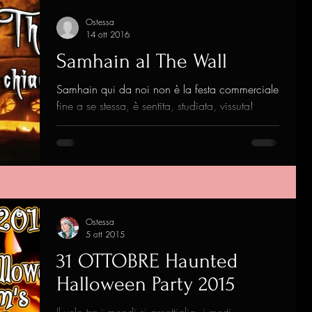
Ostessa
14 ott 2016
Samhain al The Wall
Samhain qui da noi non è la festa commerciale
fine a se stessa, è sentita, studiata, vissuta!
Molti sono gli eventi che organizziamo per...
Ostessa
5 ott 2015
31 OTTOBRE Haunted
Halloween Party 2015