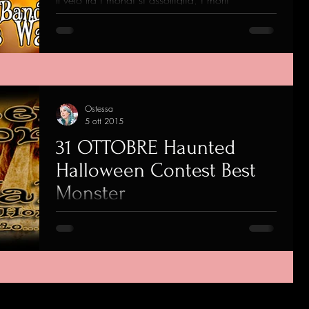
Il velo tra i mondi si assottiglia, i morti
camminano con i vivi, i nostri cari trapassati ci
sono vicini, molto vicini, è la notte più...
Ostessa
5 ott 2015
31 OTTOBRE Haunted
Halloween Contest Best
Monster
Vampiri, licantropi, demoni e seguaci in genere
delle forze oscure, il 31 ottobre al The Wall è
la vostra notte. Si gareggia per il...