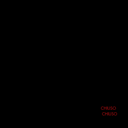
dove siamo
ORARIO DI APERTURA
via provinciale
LU
NEDì -
CHIUSO
lucchese 301
MARTEDì -
CHIUSO
51100 Pistoia (pt)
MERCOLEDì - 19:30/24:00
zona spazzavento
GIOVEDì - 19:30/24:00
ACCESSO DISABILI