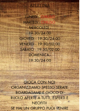
APERTURA
LU
NEDì -
CHIUSO
MARTEDì -
CHIUSO
MERCOLEDì -
19:30/24:00
GIOVEDì - 19:30/24:00
VENERDì - 19:30/02:00
SABATO - 19:30/02:00
DOMENICA -
19:30/24:00
GIOCA CON NOI
ORGANIZZIAMO SPESSO SERATE
BOARDAGAME E GIOCO DI
RUOLO APERTE A TUTTI, ESPERTI E
NEOFITI!
SE HAI UN GRUPPO PUOI VENIRE