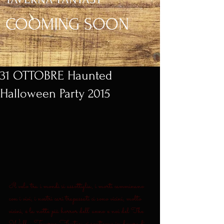
COOMING SOON
31 OTTOBRE Haunted
Halloween Party 2015
Il velo tra i mondi si assottiglia, i morti camminano 
con i vivi, i nostri cari trapassati ci sono vicini, molto 
vicini, è la notte più horror dell' anno e noi del The 
Wall - Taverna Fantasy ci sentiamo in dovere di 