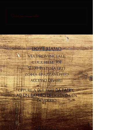
Scrivi un commento...
dove siamo
via provinciale
lucchese 301
51100 Pistoia (pt)
zona spazzavento
ACCESSO DISABILI
I DA FAERY,
OPPURE A DUE PASS
AD UN BATTITO DI
CIGLIA DA UN
DESIDERIO
ORARIO DI