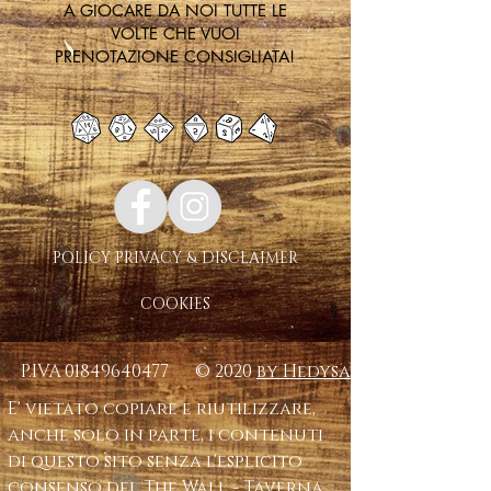
A GIOCARE DA NOI TUTTE LE
VOLTE CHE VUOI
PRENOTAZIONE CONSIGLIATA!
POLICY PRIVACY & DISCLAIMER
COOKIES
P.IVA
01849640477
© 2020
by Hedysa
E' vietato copiare e riutilizzare,
anche solo in parte, i contenuti
di questo sito senza l'esplicito
consenso del The Wall - Taverna