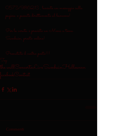
0573/986213 , lasciate un messaggio sulla 
pagina o passate direttamente al bancone!
Per la serata è previsto un Menù a tema 
Samhain, presto online!
Prenotate il vostro posto!!!
Tag:
the wall
Concerto
Live
Samhain
Halloween
facebook
Contest
Commenti