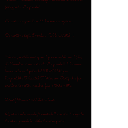
festeggiarla alla grande!
Ci sarà una gara di vestiti horror e a seguire...
Concertone degli Evendim -Folk Metal- !
Se era possibile coniugare il power metal con il folk, 
gli Evendim ci sono riusciti alla grande!! Saranno 
loro a calcare il palco del The Wall per 
l'imperdibile Haunted Halloween Party ed a far 
scrollare le vostre membra fino a tarda notte.
Dwarf Power + Metal Power
Questo è solo uno degli eventi della serata! Scoprite 
il resto e prenotate subito il vostro posto!