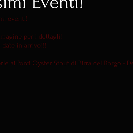
simi Eventi!
mi eventi!
mmagine per i dettagli!
 date in arrivo!!!
rle ai Porci Oyster Stout di Birra del Borgo - 