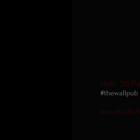
Metti  "Mi Pi
#thewallpub
Iscriviti all