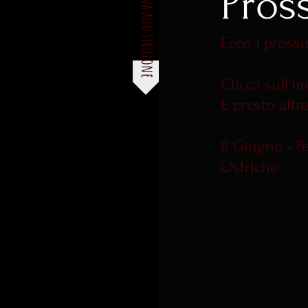
Pros
torna allo strillone
Ecco i prossi
Clicca sull'i
E presto altre
8 Giugno - Pe
Ostriche