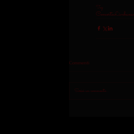
Tag:
Concerto
Live
banan
Commenti
Scrivi un commento...