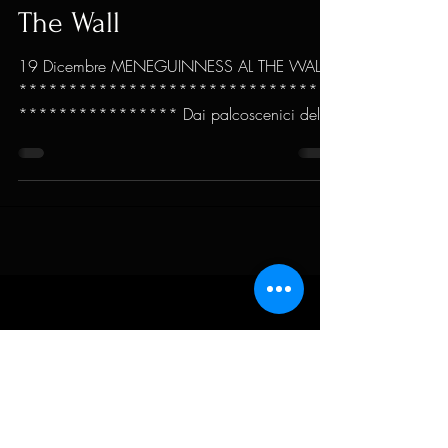
19 Dicembre
MeneGuinness Live al
The Wall
19 Dicembre MENEGUINNESS AL THE WALL
********************************
**************** Dai palcoscenici delle
migliori feste celtiche,...