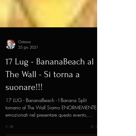
Ostessa
25 giu 2021
17 Lug - BananaBeach al
The Wall - Si torna a
suonare!!!
17 LUG - BananaBeach - I Banana Split
tornano al The Wall Siamo ENORMEMENTE