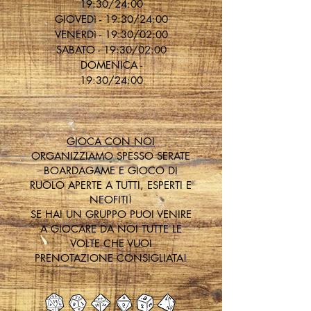
19:30/24:00
GIOVEDì - 19:30/24:00
VENERDì - 19:30/02:00
SABATO - 19:30/02:00
DOMENICA -
19:30/24:00
GIOCA CON NOI
ORGANIZZIAMO SPESSO SERATE
BOARDAGAME E GIOCO DI
RUOLO APERTE A TUTTI, ESPERTI E
NEOFITI!
SE HAI UN GRUPPO PUOI VENIRE
A GIOCARE DA NOI TUTTE LE
VOLTE CHE VUOI
PRENOTAZIONE CONSIGLIATA!