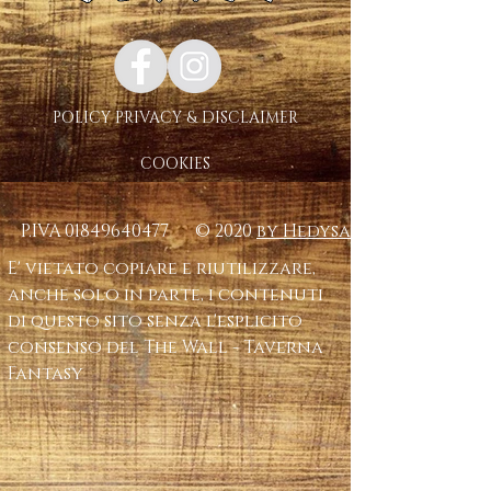
POLICY PRIVACY & DISCLAIMER
COOKIES
P.IVA
01849640477
© 2020
by Hedysa
E' vietato copiare e riutilizzare,
anche solo in parte, i contenuti
di questo sito senza l'esplicito
consenso del The Wall - Taverna
Fantasy