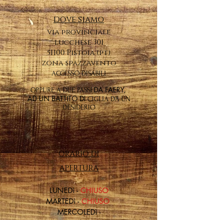
dove siamo
via provinciale
lucchese 301
51100 Pistoia (pt)
zona spazzavento
ACCESSO DISABILI
I DA FAERY,
OPPURE A DUE PASS
AD UN BATTITO DI
CIGLIA DA UN
DESIDERIO
ORARIO DI
APERTURA
LU
NEDì -
CHIUSO
MARTEDì -
CHIUSO
MERCOLEDì -