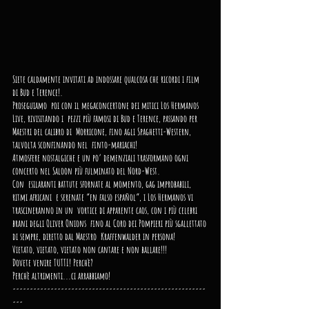
Siete caldamente invitati ad indossare qualcosa che ricordi i film 
di Bud e Terence!.
Proseguiamo  poi con il megaconcertone dei mitici Los Hermanos 
Live, rivisitando i  pezzi più famosi di Bud e Terence, passando per 
Maestri del calibro di  Morricone, fino agli Spaghetti-Western, 
talvolta sconfinando nel  finto-mariachi!
Atmosfere nostalgiche e un po’ demenziali trasformano ogni 
concerto nel Saloon più fulminato del Nord-West.
Con  esilaranti battute sfornate al momento, gag improbabili, 
ritmi africani  e serenate “en falso español”, i Los Hermanos vi 
trascineranno in un  vortice di apparente caos, con i più celebri 
brani degli Oliver Onions  fino al Coro dei Pompieri più sgallettato 
di sempre, diretto dal Maestro  Kraffenwalder in persona!
Vietato, vietato, vietato non cantare e non ballare!!!
Dovete venire TUTTI! Perchè?
Perchè altrimenti...ci arrabbiamo!
--------------------------------------------------------
---