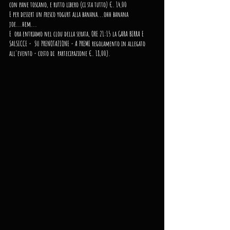
con pane toscano, e rutto libero (ci sta tutto) €. 14,00
E per dessert un fresco yogurt alla banana...ohh banana 
joe...hem...
E  ora entriamo nel clou della serata, ORE 21:15 la GARA BIRRA E 
SALSICCE -  SU PRENOTAZIONE - A PREMI regolamento in allegato 
all'evento - costo di  partecipazione €. 18,00).