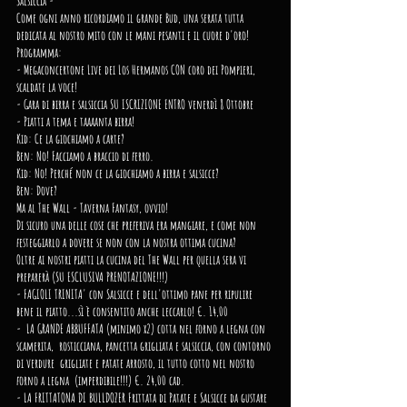
Salsiccia -
Come ogni anno ricordiamo il grande Bud, una serata tutta 
dedicata al nostro mito con le mani pesanti e il cuore d'oro! 
Programma:
- Megaconcertone Live dei Los Hermanos CON coro dei Pompieri, 
scaldate la voce!
- Gara di birra e salsiccia SU ISCRIZIONE ENTRO venerdì 8 Ottobre 
- Piatti a tema e taaaanta birra!
Kid: Ce la giochiamo a carte?
Ben: No! Facciamo a braccio di ferro.
Kid: No! Perché non ce la giochiamo a birra e salsicce?
Ben: Dove?
Ma al The Wall - Taverna Fantasy, ovvio!
Di sicuro una delle cose che preferiva era mangiare, e come non 
festeggiarlo a dovere se non con la nostra ottima cucina?
Oltre ai nostri piatti la cucina del The Wall per quella sera vi 
preparerà (SU ESCLUSIVA PRENOTAZIONE!!!)
- FAGIOLI TRINITA' con Salsicce e dell'ottimo pane per ripulire 
bene il piatto...sì è consentito anche leccarlo! €. 14,00
-  LA GRANDE ABBUFFATA (minimo x2) cotta nel forno a legna con 
scamerita,  rosticciana, pancetta grigliata e salsiccia, con contorno 
di verdure  grigliate e patate arrosto, il tutto cotto nel nostro 
forno a legna  (imperdibile!!!) €. 24,00 cad.
- LA FRITTATONA DI BULLDOZER Frittata di Patate e Salsicce da gustare 