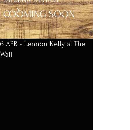
COOMING SOON
6 APR - Lennon Kelly al The
Wall