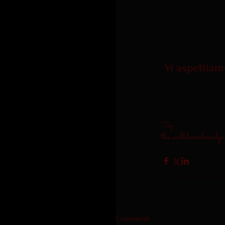
 Vi aspettia
Tag:
the wall
demo
boardg
Commenti