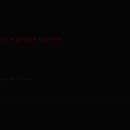
mo per giocare insieme!
ame
giochi da tavolo