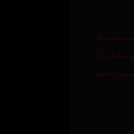
Il 18 proseguiamo a
Crea la tua band, gest
Questo è un gioco che