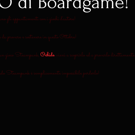
 di Boardgame!
no gli appuntamenti con i giochi d'autore!
rovare e sostenere in questo Ottobre!
 un gioco Steampunk, 
Oxhide
, vieni a scoprirlo ed a provarlo direttamente
do Steampunk è semplicemente impossibile perderlo!