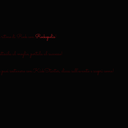
 ritmo di Rock con 
Rockopolis
!
iscila al meglio, portala al successo!
 puoi sostenere con KickStarter, clicca sull'evento e scopri come!