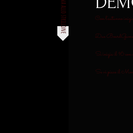
DEMO
torna allo strillone
Con l'autunno inizia
Due BoardGame da p
Si inizia il 16 con
Se vi piace il Mon