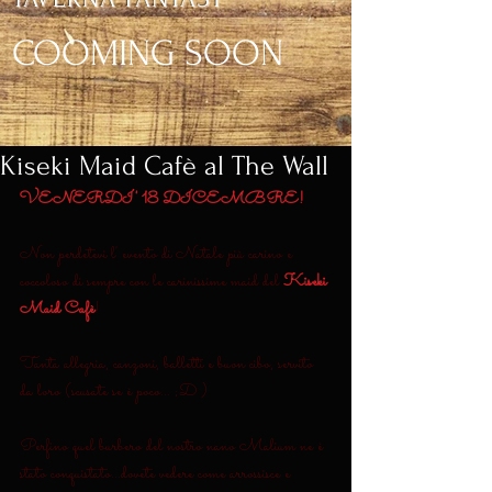
COOMING SOON
Kiseki Maid Cafè al The Wall
VENERDI' 18 DICEMBRE!
Non perdetevi l' evento di Natale più carino e 
coccoloso di sempre con le carinissime maid del 
Kiseki 
Maid Cafè
!
Tanta allegria, canzoni, balletti e buon cibo, servito 
da loro (scusate se è poco... ;D )
Perfino quel burbero del nostro nano Malium ne è 
stato conquistato...dovete vedere come arrossisce e 