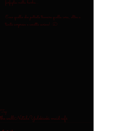
farfuglia nella barba... 
Ecco quello che potrete trovare quella sera, oltre a 
tante sorprese e cosette carine! :D 
Tag:
the wall
Natale
Yule
kiseki maid cafè