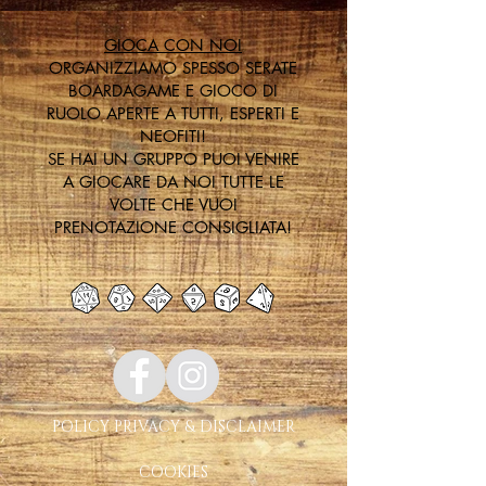
GIOCA CON NOI
ORGANIZZIAMO SPESSO SERATE
BOARDAGAME E GIOCO DI
RUOLO APERTE A TUTTI, ESPERTI E
NEOFITI!
SE HAI UN GRUPPO PUOI VENIRE
A GIOCARE DA NOI TUTTE LE
VOLTE CHE VUOI
PRENOTAZIONE CONSIGLIATA!
POLICY PRIVACY & DISCLAIMER
COOKIES