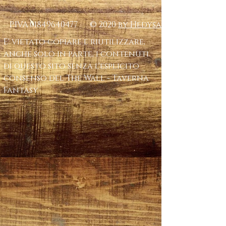
P.IVA
01849640477
© 2020
by Hedysa
E' vietato copiare e riutilizzare,
anche solo in parte, i contenuti
di questo sito senza l'esplicito
consenso del The Wall - Taverna
Fantasy