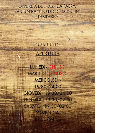
I DA FAERY,
OPPURE A DUE PASS
AD UN BATTITO DI
CIGLIA DA UN
DESIDERIO
ORARIO DI
APERTURA
LU
NEDì -
CHIUSO
MARTEDì -
CHIUSO
MERCOLEDì -
19:30/24:00
GIOVEDì - 19:30/24:00
VENERDì - 19:30/02:00
SABATO - 19:30/02:00
DOMENICA -
19:30/24:00