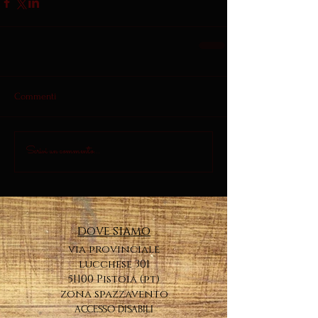
Commenti
Scrivi un commento...
dove siamo
via provinciale
lucchese 301
51100 Pistoia (pt)
zona spazzavento
ACCESSO DISABILI