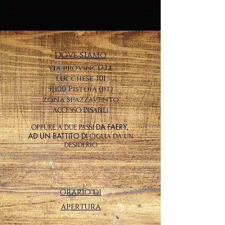
dove siamo
via provinciale
lucchese 301
51100 Pistoia (pt)
zona spazzavento
ACCESSO DISABILI
I DA FAERY,
OPPURE A DUE PASS
AD UN BATTITO DI
CIGLIA DA UN
DESIDERIO
ORARIO DI
APERTURA