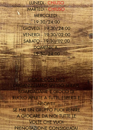
LU
NEDì -
CHIUSO
MARTEDì -
CHIUSO
MERCOLEDì -
19:30/24:00
GIOVEDì - 19:30/24:00
VENERDì - 19:30/02:00
SABATO - 19:30/02:00
DOMENICA -
19:30/24:00
GIOCA CON NOI
ORGANIZZIAMO SPESSO SERATE
BOARDAGAME E GIOCO DI
RUOLO APERTE A TUTTI, ESPERTI E
NEOFITI!
SE HAI UN GRUPPO PUOI VENIRE
A GIOCARE DA NOI TUTTE LE
VOLTE CHE VUOI
PRENOTAZIONE CONSIGLIATA!