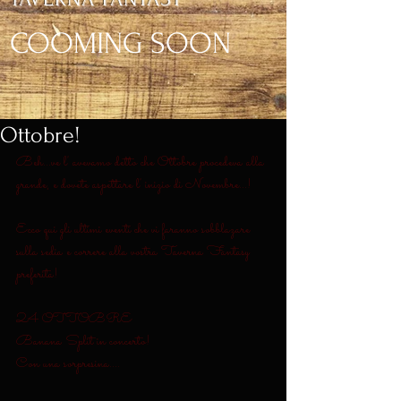
COOMING SOON
Ottobre!
Beh...ve l' avevamo detto che Ottobre procedeva alla 
grande, e dovete aspettare l' inizio di Novembre...!
Ecco qui gli ultimi eventi che vi faranno sobblazare 
sulla sedia e correre alla vostra Taverna Fantasy 
preferita! 
24 OTTOBRE 
Banana Split in concerto! 
Con una sorpresina.... 