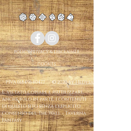
POLICY PRIVACY & DISCLAIMER
COOKIES
P.IVA
01849640477
© 2020
by Hedysa
E' vietato copiare e riutilizzare,
anche solo in parte, i contenuti
di questo sito senza l'esplicito
consenso del The Wall - Taverna
Fantasy