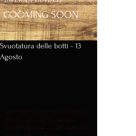
COOMING SOON
Svuotatura delle botti - 13
Agosto
IL THE WALL RIMARRA' 
CHIUSO DAL 14 AL 24 
AGOSTO, ci rivedremo il 25 Agosto per la 
prima birra della nuova stagione!