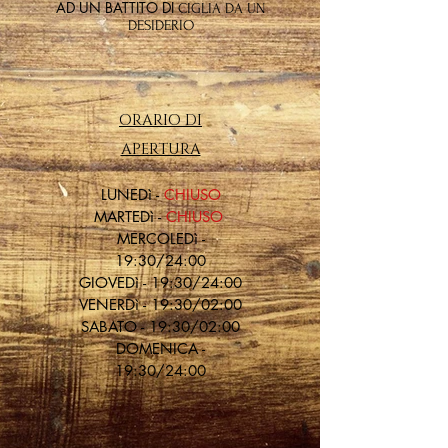
AD UN BATTITO DI
CIGLIA DA UN
DESIDERIO
ORARIO DI
APERTURA
LU
NEDì -
CHIUSO
MARTEDì -
CHIUSO
MERCOLEDì -
19:30/24:00
GIOVEDì - 19:30/24:00
VENERDì - 19:30/02:00
SABATO - 19:30/02:00
DOMENICA -
19:30/24:00