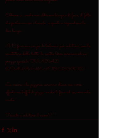
Ebbene sì...anche noi abbiamo bisogno di ferie, il fatto 
che parliamo con i boccali...e questi ci rispondono la 
dice lunga...
Il 13 facciamo un po di bisboccia per salutarci, con la 
svuotatura delle botti, le nostre birre saranno ad un 
prezzo speciale FINO AD 
ESAURIMENTO SCORTE!
La cucina e la pizzeria saranno chiuse ma verrà 
offerto un buffet di pizza, anche lì fino ad esaurimento 
scorte!
Passate a salutare il nano? ^^