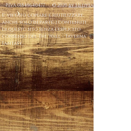
P.IVA
01849640477
© 2020
by Hedysa
E' vietato copiare e riutilizzare,
anche solo in parte, i contenuti
di questo sito senza l'esplicito
consenso del The Wall - Taverna
Fantasy