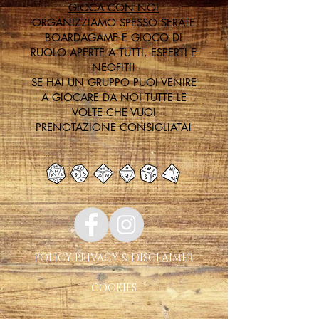
GIOCA CON NOI
ORGANIZZIAMO SPESSO SERATE
BOARDAGAME E GIOCO DI
RUOLO APERTE A TUTTI, ESPERTI E
NEOFITI!
SE HAI UN GRUPPO PUOI VENIRE
A GIOCARE DA NOI TUTTE LE
VOLTE CHE VUOI
PRENOTAZIONE CONSIGLIATA!
POLICY PRIVACY & DISCLAIMER
COOKIES