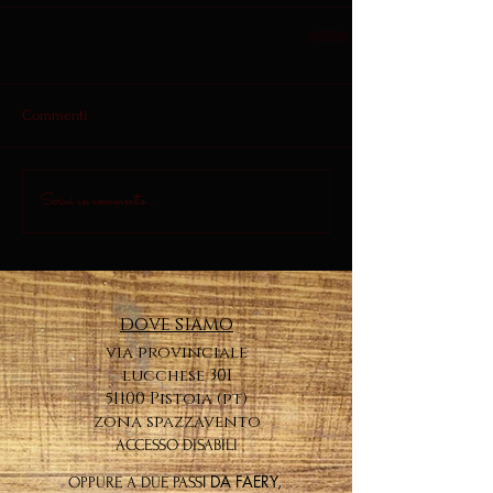
Commenti
Scrivi un commento...
dove siamo
via provinciale
lucchese 301
51100 Pistoia (pt)
zona spazzavento
ACCESSO DISABILI
I DA FAERY,
OPPURE A DUE PASS