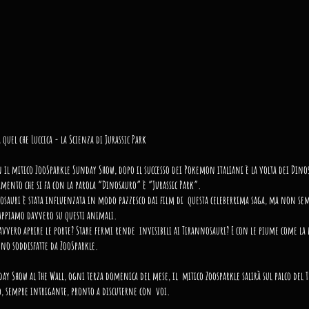
quel che Luccica - la Scienza di Jurassic Park
l mitico ZooSparkle Sunday Show, dopo il successo dei Pokemon italiani è la volta dei Dinosa
amento che si fa con la parola “Dinosauro” è “Jurassic Park”. 
osauri è stata influenzata in modo pazzesco dai film di  questa celeberrima saga, ma non se
sappiamo davvero su questi animali. 
avvero aprire le porte? Stare fermi rende  invisibili ai Tirannosauri? E con le piume come la 
no soddisfatte da ZooSparkle.
day Show al The Wall, ogni terza domenica del mese, il  mitico Zoosparkle salirà sul palco del 
 sempre intrigante, pronto a discuterne con  voi.