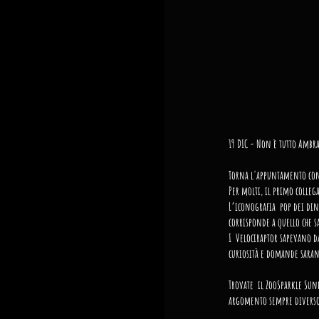
19 DIC - Non è tutto Ambra 
Torna l'appuntamento con i
Per molti, il primo colleg
L’iconografia  pop dei din
corrisponde a quello che 
I  Velociraptor sapevano d
curiosità e domande saran
Trovate  il ZooSparkle Sun
argomento sempre diverso,