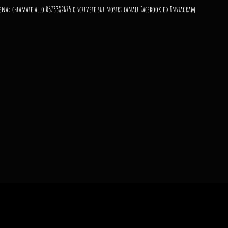
ena: chiamate allo 0573382675 o scrivete sui nostri canali Facebook ed Instagram