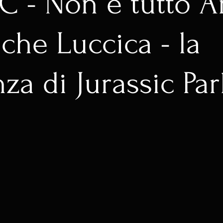
IC - Non è tutto 
che Luccica - la
za di Jurassic Par