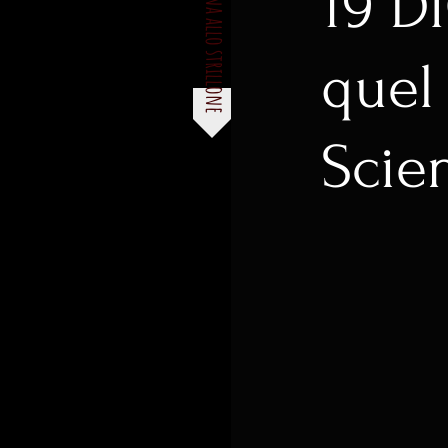
19 D
torna allo strillone
quel 
Scien