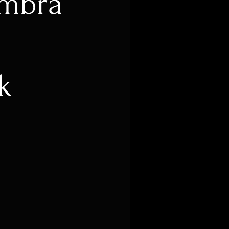
Ambra
k